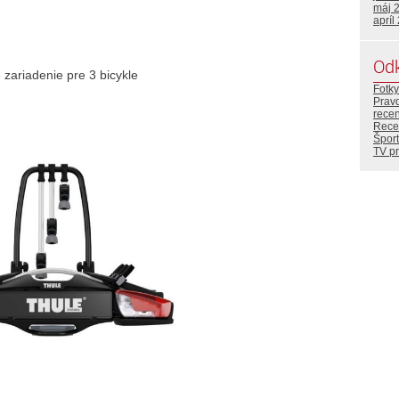
máj 
apríl
Od
 zariadenie pre 3 bicykle
Fotky
Prav
rece
Rece
Šport
TV p