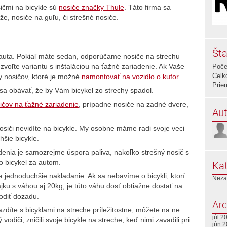
sičmi na bicykle sú
nosiče značky Thule
. Táto firma sa
yže, nosiče na guľu, či strešné nosiče.
Šta
u auta. Pokiaľ máte sedan, odporúčame nosiče na strechu
voľte variantu s inštaláciou na ťažné zariadenie. Ak Vaše
Poče
Celk
y nosičov, ktoré je možné
namontovať na vozidlo o kufor.
Prie
sa obávať, že by Vám bicykel zo strechy spadol.
ičov na ťažné zariadenie
, prípadne nosiče na zadné dvere,
Aut
osiči nevidíte na bicykle. My osobne máme radi svoje veci
šie bicykle.
enia je samozrejme úspora paliva, nakoľko strešný nosič s
o bicykel za autom.
Kat
a jednoduchšie nakladanie. Ak sa nebavíme o bicykli, ktorí
Neza
ajku s váhou aj 20kg, je túto váhu dosť obtiažne dostať na
hodiť dozadu.
Arc
jazdíte s bicyklami na streche príležitostne, môžete na ne
júl 2
odiči, zničili svoje bicykle na streche, keď nimi zavadili pri
jún 