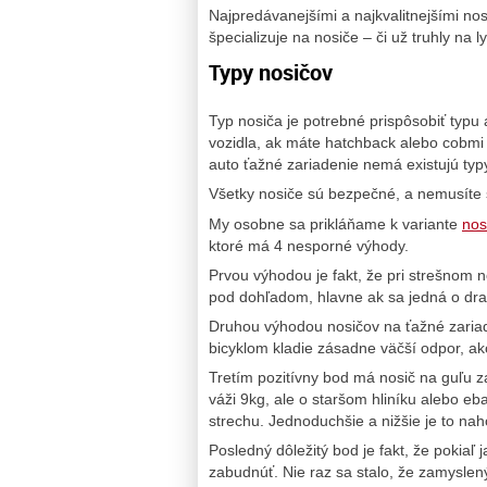
Najpredávanejšími a najkvalitnejšími no
špecializuje na nosiče – či už truhly na l
Typy nosičov
Typ nosiča je potrebné prispôsobiť typ
vozidla, ak máte hatchback alebo cobmi z
auto ťažné zariadenie nemá existujú typ
Všetky nosiče sú bezpečné, a nemusíte 
My osobne sa prikláňame k variante
nos
ktoré má 4 nesporné výhody.
Prvou výhodou je fakt, že pri strešnom n
pod dohľadom, hlavne ak sa jedná o drah
Druhou výhodou nosičov na ťažné zariad
bicyklom kladie zásadne väčší odpor, ak
Tretím pozitívny bod má nosič na guľu z
váži 9kg, ale o staršom hliníku alebo eb
strechu. Jednoduchšie a nižšie je to na
Posledný dôležitý bod je fakt, že pokiaľ 
zabudnúť. Nie raz sa stalo, že zamyslený v