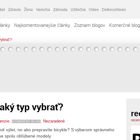
tail
Zdravie
Žena
Varecha
Záhrada
Užitočná
Video
DefenceNews
lánky
Najkomentovanejšie články
Zoznam blogov
Komerčné blog
 vybrať?
aký typ vybrať?
re
recen
enzie
,
,
Nezaradené
KOMERČNÝ BLOG
raviť výlet, no ako prepravíte bicykle? S výberom správneho
e spolu obľúbené modely.