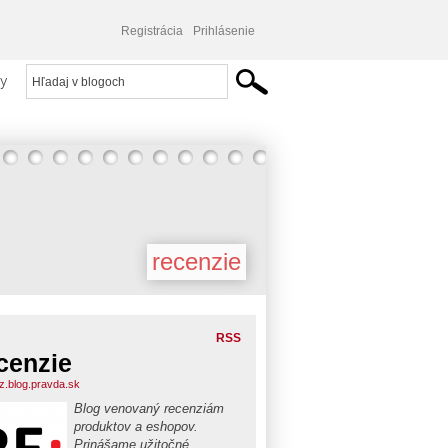
Registrácia
Prihlásenie
y
recenzie
RSS
cenzie
z.blog.pravda.sk
Blog venovaný recenziám
produktov a eshopov.
Prinášame užitočné