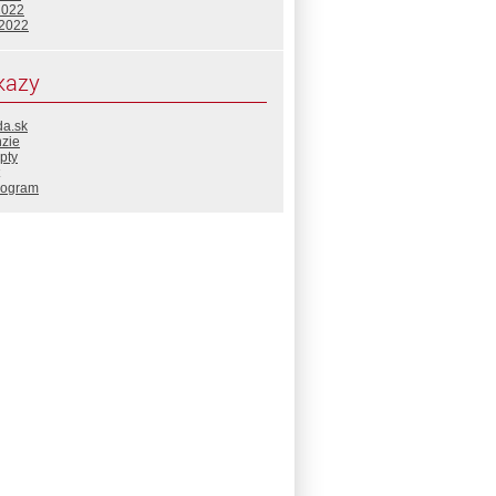
2022
 2022
kazy
da.sk
nzie
pty
rogram