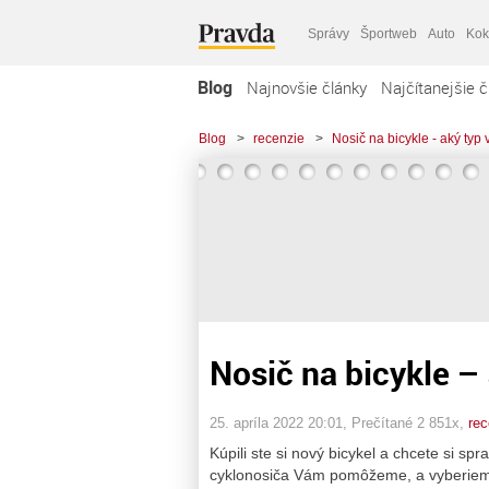
Správy
Športweb
Auto
Kok
Blog
Najnovšie články
Najčítanejšie č
Blog
>
recenzie
>
Nosič na bicykle - aký typ
Nosič na bicykle – 
25. apríla 2022 20:01
, Prečítané 2 851x,
rec
Kúpili ste si nový bicykel a chcete si sp
cyklonosiča Vám pomôžeme, a vyberiem