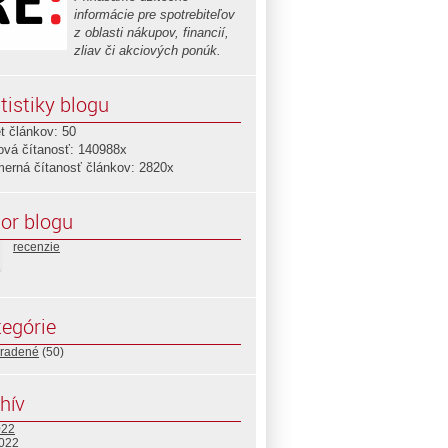
informácie pre spotrebiteľov
z oblasti nákupov, financií,
zliav či akciových ponúk.
tistiky blogu
t článkov: 50
ová čítanosť: 140988x
merná čítanosť článkov: 2820x
or blogu
recenzie
egórie
radené
(50)
hív
022
2022