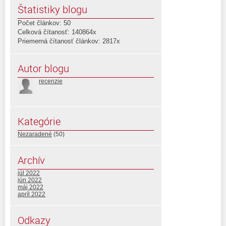
Štatistiky blogu
Počet článkov: 50
Celková čítanosť: 140864x
Priemerná čítanosť článkov: 2817x
Autor blogu
recenzie
Kategórie
Nezaradené
(50)
Archív
júl 2022
jún 2022
máj 2022
apríl 2022
Odkazy