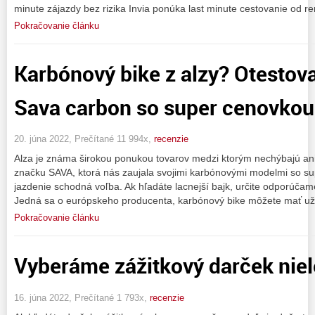
minute zájazdy bez rizika Invia ponúka last minute cestovanie od 
Pokračovanie článku
Karbónový bike z alzy? Otestov
Sava carbon so super cenovkou
20. júna 2022, Prečítané 11 994x,
recenzie
Alza je známa širokou ponukou tovarov medzi ktorým nechýbajú ani 
značku SAVA, ktorá nás zaujala svojimi karbónovými modelmi so s
jazdenie schodná voľba. Ak hľadáte lacnejší bajk, určite odporúčam
Jedná sa o európskeho producenta, karbónový bike môžete mať už
Pokračovanie článku
Vyberáme zážitkový darček niel
16. júna 2022, Prečítané 1 793x,
recenzie