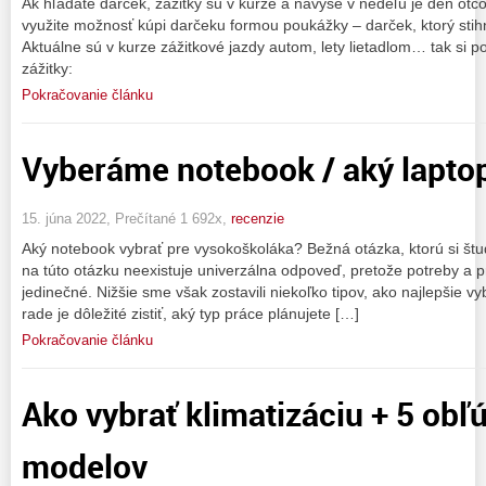
Ak hľadáte darček, zážitky sú v kurze a navyše v nedeľu je deň otco
využite možnosť kúpi darčeku formou poukážky – darček, ktorý stihne
Aktuálne sú v kurze zážitkové jazdy autom, lety lietadlom… tak si
zážitky:
Pokračovanie článku
Vyberáme notebook / aký laptop 
15. júna 2022, Prečítané 1 692x,
recenzie
Aký notebook vybrať pre vysokoškoláka? Bežná otázka, ktorú si štu
na túto otázku neexistuje univerzálna odpoveď, pretože potreby a p
jedinečné. Nižšie sme však zostavili niekoľko tipov, ako najlepšie v
rade je dôležité zistiť, aký typ práce plánujete […]
Pokračovanie článku
Ako vybrať klimatizáciu + 5 ob
modelov