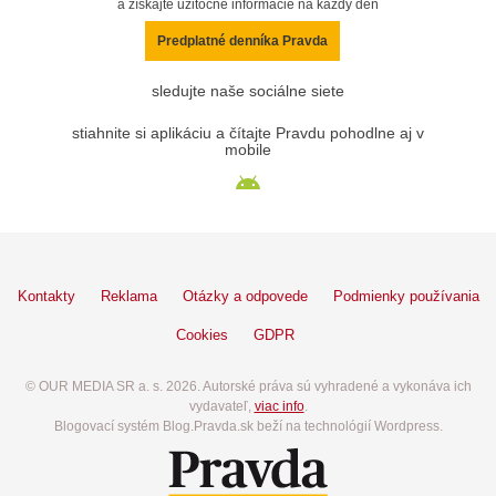
a získajte užitočné informácie na každý deň
Predplatné denníka Pravda
sledujte naše sociálne siete
stiahnite si aplikáciu a čítajte Pravdu pohodlne aj v
mobile
Kontakty
Reklama
Otázky a odpovede
Podmienky používania
Cookies
GDPR
© OUR MEDIA SR a. s. 2026. Autorské práva sú vyhradené a vykonáva ich
vydavateľ,
viac info
.
Blogovací systém Blog.Pravda.sk beží na technológií Wordpress.