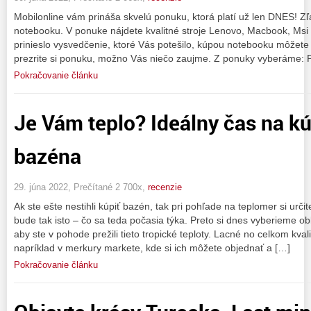
Mobilonline vám prináša skvelú ponuku, ktorá platí už len DNES! Z
notebooku. V ponuke nájdete kvalitné stroje Lenovo, Macbook, Msi č
prinieslo vysvedčenie, ktoré Vás potešilo, kúpou notebooku môžete 
prezrite si ponuku, možno Vás niečo zaujme. Z ponuky vyberáme: P
Pokračovanie článku
Je Vám teplo? Ideálny čas na kú
bazéna
29. júna 2022, Prečítané 2 700x,
recenzie
Ak ste ešte nestihli kúpiť bazén, tak pri pohľade na teplomer si urči
bude tak isto – čo sa teda počasia týka. Preto si dnes vyberieme o
aby ste v pohode prežili tieto tropické teploty. Lacné no celkom kval
napríklad v merkury markete, kde si ich môžete objednať a […]
Pokračovanie článku