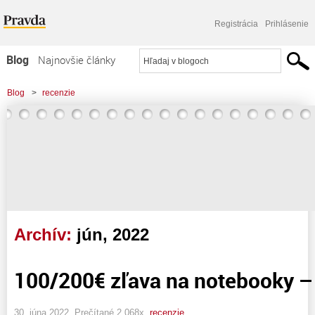
Registrácia
Prihlásenie
Blog
Najnovšie články
Najčítanejšie články
Blog
>
recenzie
Najkomentovanejšie články
Zoznam blogov
Komerčné blogy
Archív:
jún, 2022
100/200€ zľava na notebooky –
30. júna 2022, Prečítané 2 068x,
recenzie