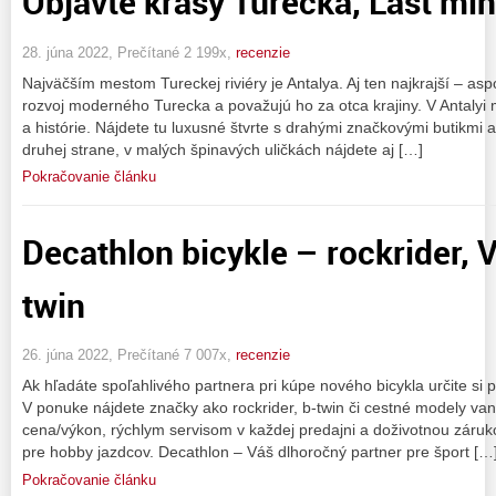
Objavte krásy Turecka, Last mi
28. júna 2022, Prečítané 2 199x,
recenzie
Najväčším mestom Tureckej riviéry je Antalya. Aj ten najkrajší – aspoň
rozvoj moderného Turecka a považujú ho za otca krajiny. V Antalyi 
a histórie. Nájdete tu luxusné štvrte s drahými značkovými butikmi a
druhej strane, v malých špinavých uličkách nájdete aj […]
Pokračovanie článku
Decathlon bicykle – rockrider, V
twin
26. júna 2022, Prečítané 7 007x,
recenzie
Ak hľadáte spoľahlivého partnera pri kúpe nového bicykla určite si 
V ponuke nájdete značky ako rockrider, b-twin či cestné modely va
cena/výkon, rýchlym servisom v každej predajni a doživotnou záru
pre hobby jazdcov. Decathlon – Váš dlhoročný partner pre šport […
Pokračovanie článku