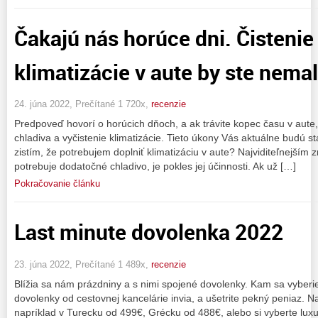
Čakajú nás horúce dni. Čistenie
klimatizácie v aute by ste nema
24. júna 2022, Prečítané 1 720x,
recenzie
Predpoveď hovorí o horúcich dňoch, a ak trávite kopec času v aute,
chladiva a vyčistenie klimatizácie. Tieto úkony Vás aktuálne budú st
zistím, že potrebujem doplniť klimatizáciu v aute? Najviditeľnejším 
potrebuje dodatočné chladivo, je pokles jej účinnosti. Ak už […]
Pokračovanie článku
Last minute dovolenka 2022
23. júna 2022, Prečítané 1 489x,
recenzie
Blížia sa nám prázdniny a s nimi spojené dovolenky. Kam sa vyberie
dovolenky od cestovnej kancelárie invia, a ušetrite pekný peniaz. N
napríklad v Turecku od 499€, Grécku od 488€, alebo si vyberte lu