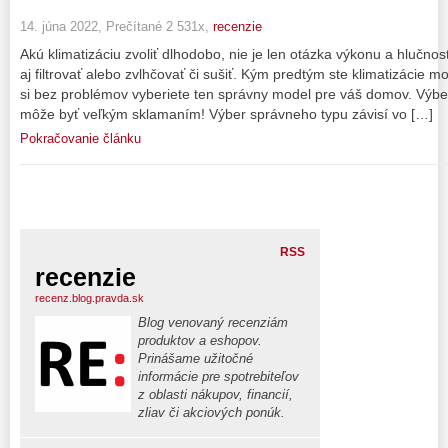
14. júna 2022, Prečítané 2 531x,
recenzie
Akú klimatizáciu zvoliť dlhodobo, nie je len otázka výkonu a hlučn
aj filtrovať alebo zvlhčovať či sušiť. Kým predtým ste klimatizácie mo
si bez problémov vyberiete ten správny model pre váš domov. Výber
môže byť veľkým sklamaním! Výber správneho typu závisí vo […]
Pokračovanie článku
RSS
recenzie
recenz.blog.pravda.sk
Blog venovaný recenziám
produktov a eshopov.
Prinášame užitočné
informácie pre spotrebiteľov
z oblasti nákupov, financií,
zliav či akciových ponúk.