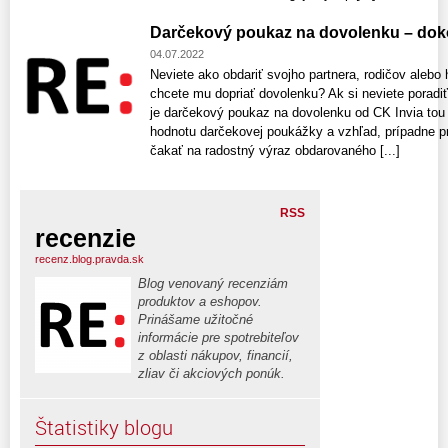
Darčekový poukaz na dovolenku – dok
04.07.2022
Neviete ako obdariť svojho partnera, rodičov aleb
chcete mu dopriať dovolenku? Ak si neviete poradi
je darčekový poukaz na dovolenku od CK Invia tou 
hodnotu darčekovej poukážky a vzhľad, prípadne pr
čakať na radostný výraz obdarovaného [...]
RSS
recenzie
recenz.blog.pravda.sk
Blog venovaný recenziám
produktov a eshopov.
Prinášame užitočné
informácie pre spotrebiteľov
z oblasti nákupov, financií,
zliav či akciových ponúk.
Štatistiky blogu