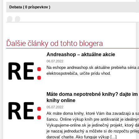
Debata ( 0 príspevkov )
Ďalšie články od tohto blogera
Andreashop – aktuálne akcie
06.07.2022
Na eshope andreashop.sk aktuálne prebieha séria a
elektrospotrebiča, určite prídu vhod.
Máte doma nepotrebné knihy? dajte i
knihy online
05.07.2022
Ak máte doma knihy, ktoré Vám iba zavadzajú a sa
šancu. Online výkup kníh pre antikvariát je ideálny
Vykupujeme-online.sk je jedinečný projekt, ktorý 
je naozaj jednoduchý a môžete si do rozpočtu prile
darovať charite. Ako funguje výkup [...]