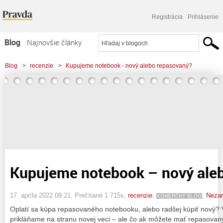
Registrácia
Prihlásenie
Blog
Najnovšie články
Najčítanejšie články
Blog
>
recenzie
>
Kupujeme notebook - nový alebo repasovaný?
Najkomentovanejšie články
Zoznam blogov
Komerčné blogy
Kupujeme notebook – nový ale
17. apríla 2022 09:21
, Prečítané 1 715x,
recenzie
,
,
Neza
KOMERČNÝ BLOG
Oplatí sa kúpa repasovaného notebooku, alebo radšej kúpiť nový? 
prikláňame na stranu novej veci – ale čo ak môžete mať repasovan