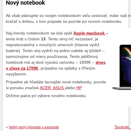
Nový notebook
Ak však plánujete so svojim notebookom veľa cestovať, máte radi no
kráčať s dobou, v tom prípade sa pozrite po novom notebooku.
Naj-trendy notebookom sa stal opäť
Apple macbook
–
tento krát s číslom
13
. Tento stroj nič nezastaví, je
neprekonateľný v mnohých smeroch (hlavne výdrž
batérie). Tento stoj vydrží na jedno nabitie aj týždeň –
samozrejme od miery používania. Tento jabĺčkový
notebook má aj dosť vysokú cenovku – 1899€ –
dnes
v zľave za 1709€
, prípadne na splátky s 0%ným
navýšením.
Prípadne ak hľadáte lacnejšie nové notebooky, pozrite
si ponuku značiek
ACER, ASUS
alebo
HP
.
Držíme palce pri výbere nového notebooku.
«
Veľký jarný výpredaj v exisporte
Športujte