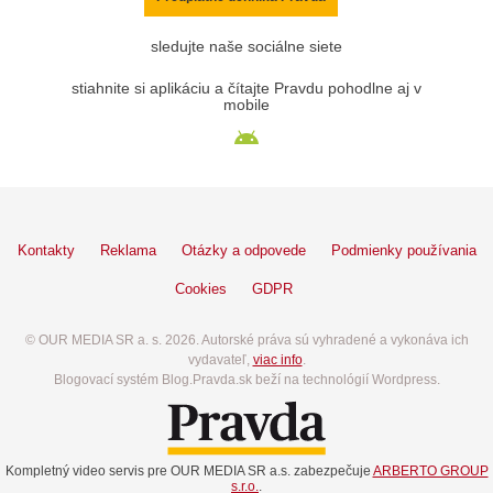
sledujte naše sociálne siete
stiahnite si aplikáciu a čítajte Pravdu pohodlne aj v
mobile
Kontakty
Reklama
Otázky a odpovede
Podmienky používania
Cookies
GDPR
© OUR MEDIA SR a. s. 2026. Autorské práva sú vyhradené a vykonáva ich
vydavateľ,
viac info
.
Blogovací systém Blog.Pravda.sk beží na technológií Wordpress.
Kompletný video servis pre OUR MEDIA SR a.s. zabezpečuje
ARBERTO GROUP
s.r.o.
.