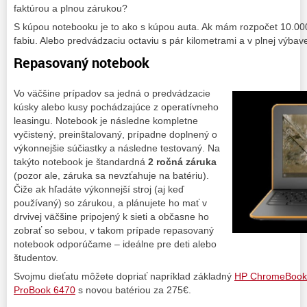
faktúrou a plnou zárukou?
S kúpou notebooku je to ako s kúpou auta. Ak mám rozpočet 10.000
fabiu. Alebo predvádzaciu octaviu s pár kilometrami a v plnej výba
Repasovaný notebook
Vo väčšine prípadov sa jedná o predvádzacie
kúsky alebo kusy pochádzajúce z operatívneho
leasingu. Notebook je následne kompletne
vyčistený, preinštalovaný, prípadne doplnený o
výkonnejšie súčiastky a následne testovaný. Na
takýto notebook je štandardná
2 ročná záruka
(pozor ale, záruka sa nevzťahuje na batériu).
Čiže ak hľadáte výkonnejší stroj (aj keď
používaný) so zárukou, a plánujete ho mať v
drvivej väčšine pripojený k sieti a občasne ho
zobrať so sebou, v takom prípade repasovaný
notebook odporúčame – ideálne pre deti alebo
študentov.
Svojmu dieťatu môžete dopriať napríklad základný
HP ChromeBook
ProBook 6470
s novou batériou za 275€.