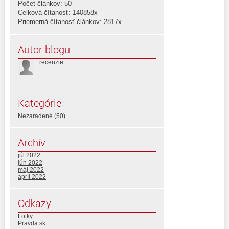
Počet článkov: 50
Celková čítanosť: 140858x
Priemerná čítanosť článkov: 2817x
Autor blogu
recenzie
Kategórie
Nezaradené
(50)
Archív
júl 2022
jún 2022
máj 2022
apríl 2022
Odkazy
Fotky
Pravda.sk